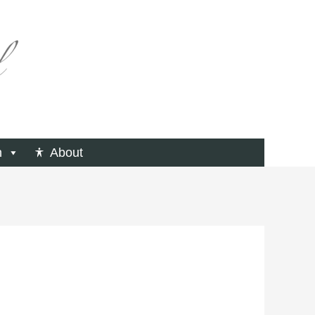
n
About