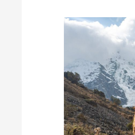
Salkantay
Trek
–
Grenzerfahrung
in
den
peruanischen
Anden