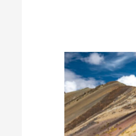
Unsere
Top
5
Highlights
in
Peru