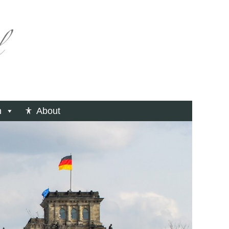
n
About