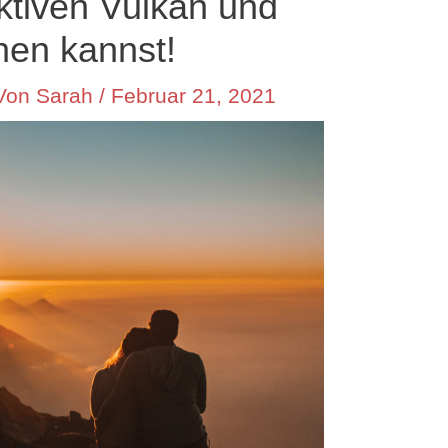
ktiven Vulkan und
hen kannst!
 Von
Sarah
/
Februar 21, 2021