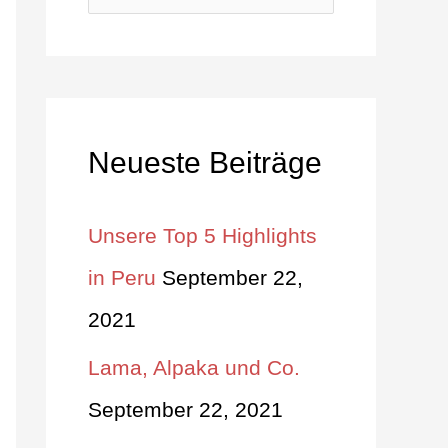
u
c
h
Neueste Beiträge
e
n
Unsere Top 5 Highlights
n
in Peru
September 22,
a
2021
c
Lama, Alpaka und Co.
h
September 22, 2021
: