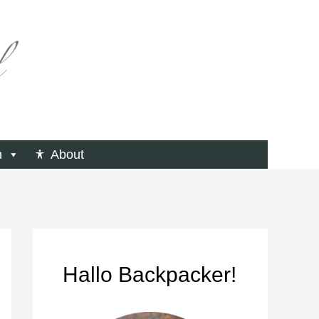
n
About
Hallo Backpacker!