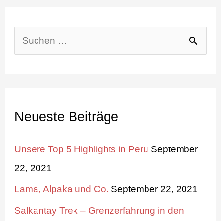
S
u
c
h
Neueste Beiträge
e
n
Unsere Top 5 Highlights in Peru
September
n
22, 2021
a
Lama, Alpaka und Co.
September 22, 2021
c
Salkantay Trek – Grenzerfahrung in den
h