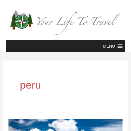
Zum
Inhalt
springen
MENU
peru
Unsere