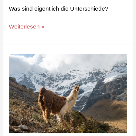
Was sind eigentlich die Unterschiede?
Weiterlesen »
Salkantay
Trek
–
Grenzerfahrung
in
den
peruanischen
Anden