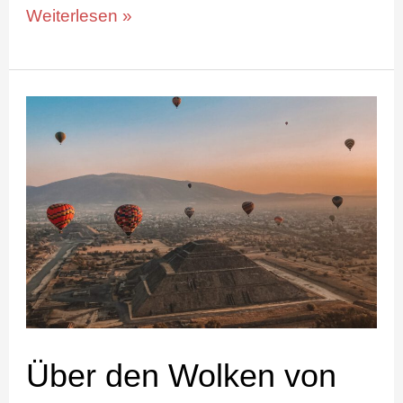
Weiterlesen »
Über
den
Wolken
von
Mexiko
Über den Wolken von