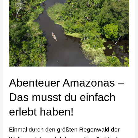
Amazonas
–
Das
musst
du
einfach
erlebt
haben!
Abenteuer Amazonas –
Das musst du einfach
erlebt haben!
Einmal durch den größten Regenwald der