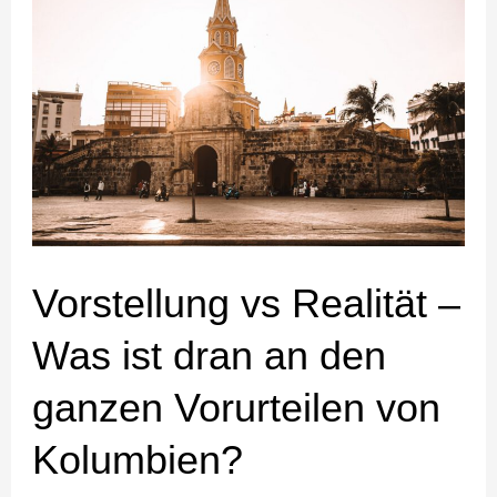
vs
Realität
–
Was
ist
dran
an
den
ganzen
Vorstellung vs Realität –
Vorurteilen
Was ist dran an den
von
Kolumbien?
ganzen Vorurteilen von
Kolumbien?