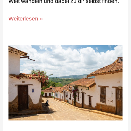
Welt wandeln und dabei zu dir selbst finden.
Weiterlesen »
San
Gil
–
Das
Paradies
für
Abenteurer
in
Kolumbien