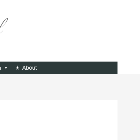
n
About