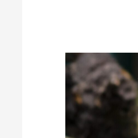
Einmal
dem
scheuen
Luchs
„Guten
Tag“
sagen!