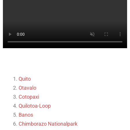
Quito
Otavalo
Cotopaxi
Quilotoa-Loop
Banos
Chimborazo Nationalpark