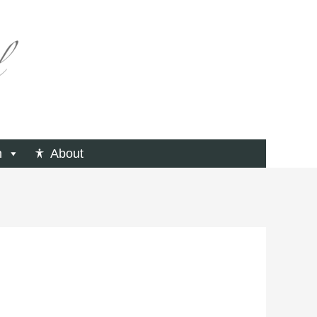
n
About