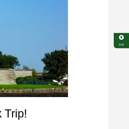
TOP
Trip!