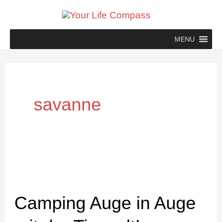
Zum
Inhalt
springen
MENU
savanne
Camping
Auge
Camping Auge in Auge
in
Auge