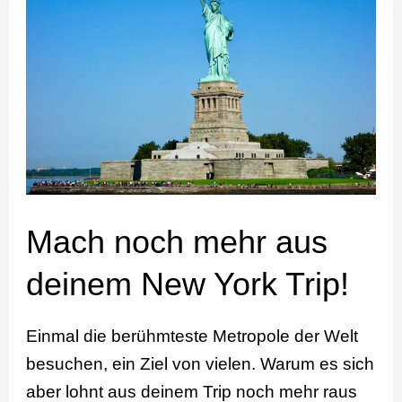
noch
mehr
aus
deinem
New
York
Trip!
Mach noch mehr aus
deinem New York Trip!
Einmal die berühmteste Metropole der Welt
besuchen, ein Ziel von vielen. Warum es sich
aber lohnt aus deinem Trip noch mehr raus