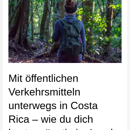
öffentlichen
Verkehrsmitteln
unterwegs
in
Costa
Rica
–
wie
du
Mit öffentlichen
dich
Verkehrsmitteln
kostengünstig
im
unterwegs in Costa
Land
Rica – wie du dich
fortbewegst