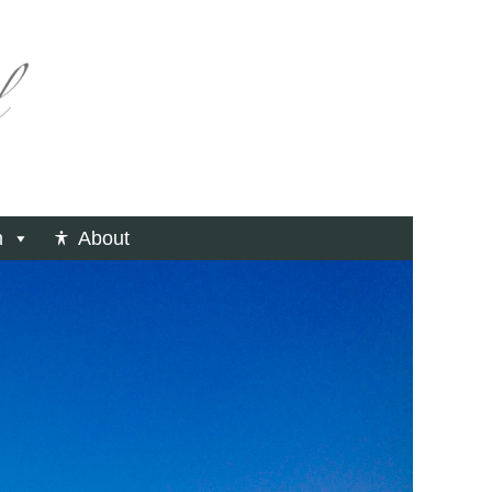
n
About