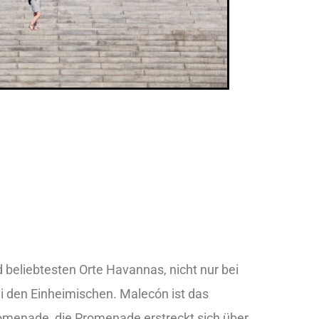
 beliebtesten Orte Havannas, nicht nur bei
i den Einheimischen. Malecón ist das
omenade, die Promenade erstreckt sich über