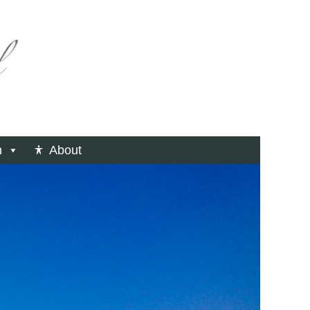
n
About